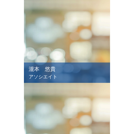
瀧本 悠貴
アソシエイト