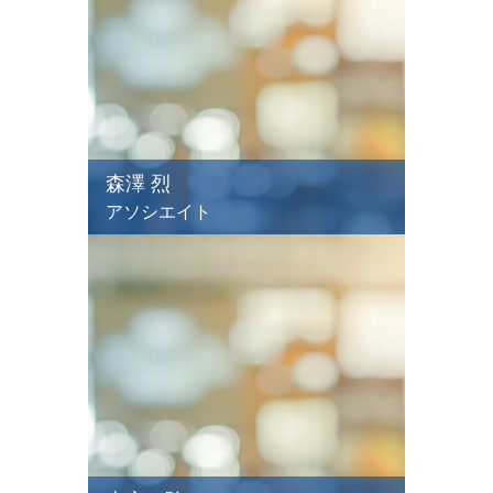
森澤 烈
アソシエイト