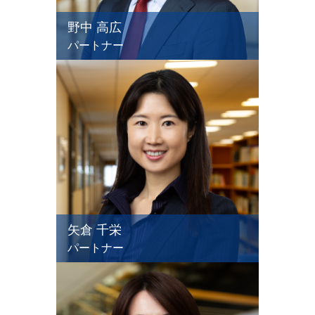
野中 高広
パートナー
矢倉 千栄
パートナー