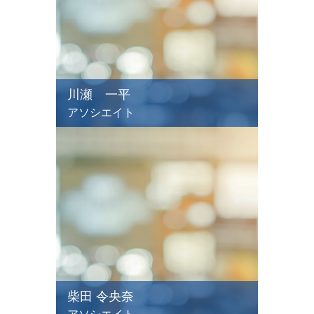
川瀬 一平
アソシエイト
柴田 令央奈