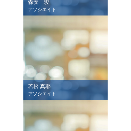
森安 駿
アソシエイト
若松 真耶
アソシエイト