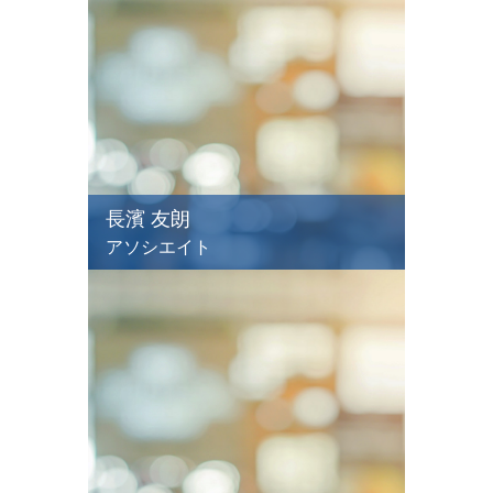
長濱 友朗
アソシエイト